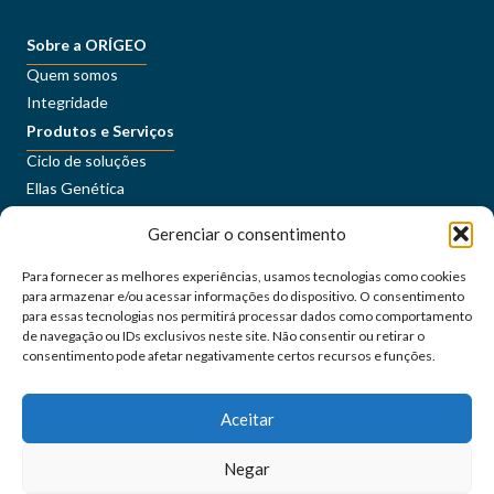
Sobre a ORÍGEO
Quem somos
Integridade
Produtos e Serviços
Ciclo de soluções
Ellas Genética
Sustentabilidade
Gerenciar o consentimento
Conteúdos
Imprensa
Para fornecer as melhores experiências, usamos tecnologias como cookies
Carreiras
para armazenar e/ou acessar informações do dispositivo. O consentimento
ORÍGEO+
para essas tecnologias nos permitirá processar dados como comportamento
de navegação ou IDs exclusivos neste site. Não consentir ou retirar o
consentimento pode afetar negativamente certos recursos e funções.
Portal do Cliente
Fale Conosco
Aceitar
Siga as nossas redes sociais
Negar