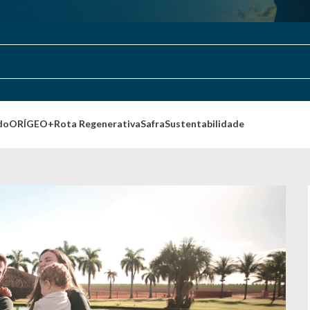
do
ORÍGEO+
Rota Regenerativa
Safra
Sustentabilidade