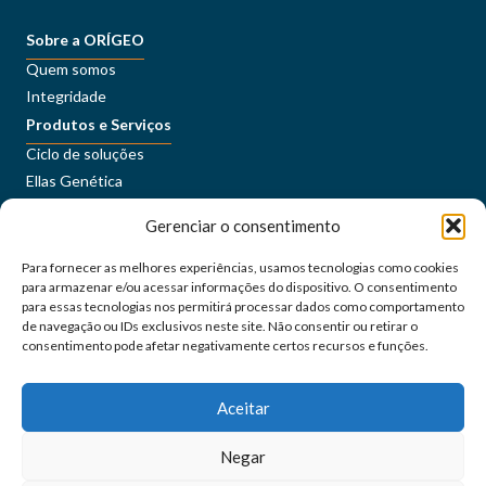
Sobre a ORÍGEO
Quem somos
Integridade
Produtos e Serviços
Ciclo de soluções
Ellas Genética
Sustentabilidade
Gerenciar o consentimento
Conteúdos
Imprensa
Para fornecer as melhores experiências, usamos tecnologias como cookies
Carreiras
para armazenar e/ou acessar informações do dispositivo. O consentimento
ORÍGEO+
para essas tecnologias nos permitirá processar dados como comportamento
de navegação ou IDs exclusivos neste site. Não consentir ou retirar o
consentimento pode afetar negativamente certos recursos e funções.
Portal do Cliente
Fale Conosco
Aceitar
Siga as nossas redes sociais
Negar