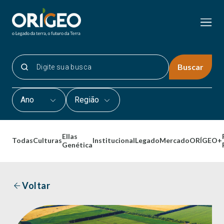
Buscar
Ano
Região
Ellas
Todas
Culturas
Institucional
Legado
Mercado
ORÍGEO+
Genética
Voltar