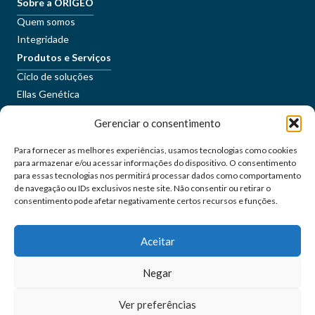
Sobre a ORÍGEO
Quem somos
Integridade
Produtos e Serviços
Ciclo de soluções
Ellas Genética
Sustentabilidade
Gerenciar o consentimento
Conteúdos
Imprensa
Para fornecer as melhores experiências, usamos tecnologias como cookies
Carreiras
para armazenar e/ou acessar informações do dispositivo. O consentimento
ORÍGEO+
para essas tecnologias nos permitirá processar dados como comportamento
de navegação ou IDs exclusivos neste site. Não consentir ou retirar o
consentimento pode afetar negativamente certos recursos e funções.
Portal do Cliente
Fale Conosco
Aceitar
Siga as nossas redes sociais
Negar
orígeo@2024 - Todos os direitos reservados
Ver preferências