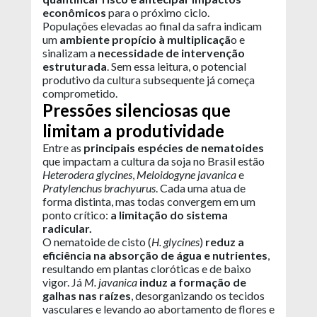
econômicos
para o próximo ciclo.
Populações elevadas ao final da safra indicam
um
ambiente propício à multiplicaçã
o e
sinalizam a
necessidade de intervenção
estruturada
. Sem essa leitura, o potencial
produtivo da cultura subsequente já começa
comprometido.
Pressões silenciosas que
limitam a produtividade
Entre as
principais espécies de nematoides
que impactam a cultura da soja no Brasil estão
Heterodera glycines
,
Meloidogyne javanica
e
Pratylenchus brachyurus
. Cada uma atua de
forma distinta, mas todas convergem em um
ponto crítico:
a limitação do sistema
radicular.
O nematoide de cisto (
H. glycines
)
reduz a
eficiência na absorção de água e nutrientes
,
resultando em plantas cloróticas e de baixo
vigor. Já
M. javanica
induz a formação de
galhas nas raízes
, desorganizando os tecidos
vasculares e levando ao abortamento de flores e