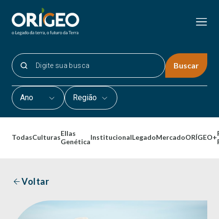
Buscar
Ano
Região
Ellas
Todas
Culturas
Institucional
Legado
Mercado
ORÍGEO+
Genética
Voltar