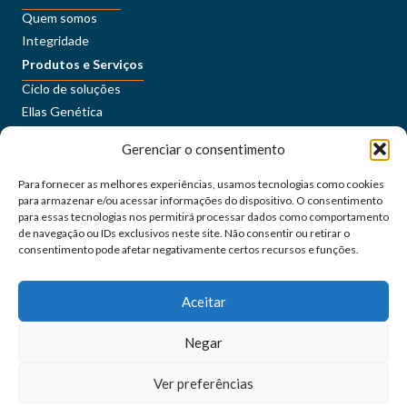
Quem somos
Integridade
Produtos e Serviços
Ciclo de soluções
Ellas Genética
Sustentabilidade
Gerenciar o consentimento
Conteúdos
Imprensa
Para fornecer as melhores experiências, usamos tecnologias como cookies
Carreiras
para armazenar e/ou acessar informações do dispositivo. O consentimento
ORÍGEO+
para essas tecnologias nos permitirá processar dados como comportamento
de navegação ou IDs exclusivos neste site. Não consentir ou retirar o
consentimento pode afetar negativamente certos recursos e funções.
Portal do Cliente
Fale Conosco
Aceitar
Siga as nossas redes sociais
Negar
orígeo@2024 - Todos os direitos reservados
Ver preferências