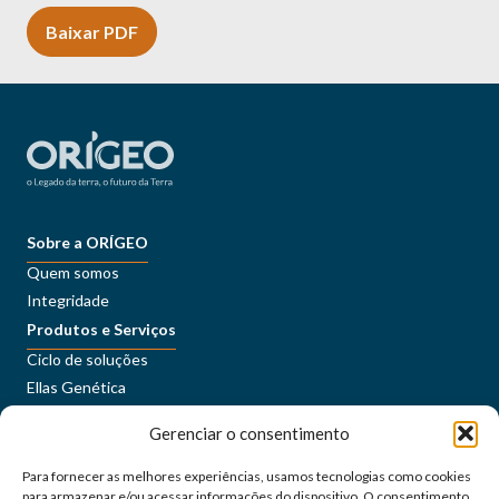
Baixar PDF
Sobre a ORÍGEO
Quem somos
Integridade
Produtos e Serviços
Ciclo de soluções
Ellas Genética
Sustentabilidade
Gerenciar o consentimento
Conteúdos
Imprensa
Para fornecer as melhores experiências, usamos tecnologias como cookies
Carreiras
para armazenar e/ou acessar informações do dispositivo. O consentimento