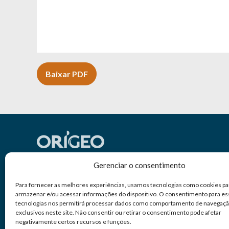
Baixar PDF
Gerenciar o consentimento
Sobre a ORÍGEO
Produtos e Serviços
Sustentabilidade
Co
Para fornecer as melhores experiências, usamos tecnologias como cookies pa
armazenar e/ou acessar informações do dispositivo. O consentimento para es
Quem somos
Ciclo de soluções
tecnologias nos permitirá processar dados como comportamento de navegaçã
Integridade
Ellas Genética
exclusivos neste site. Não consentir ou retirar o consentimento pode afetar
negativamente certos recursos e funções.