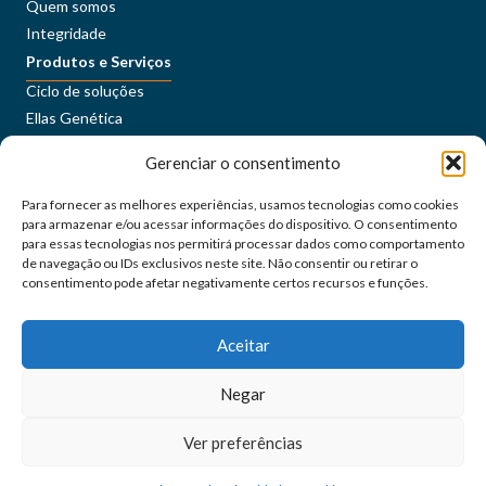
Quem somos
Integridade
Produtos e Serviços
Ciclo de soluções
Ellas Genética
Sustentabilidade
Gerenciar o consentimento
Conteúdos
Imprensa
Para fornecer as melhores experiências, usamos tecnologias como cookies
Carreiras
para armazenar e/ou acessar informações do dispositivo. O consentimento
ORÍGEO+
para essas tecnologias nos permitirá processar dados como comportamento
de navegação ou IDs exclusivos neste site. Não consentir ou retirar o
consentimento pode afetar negativamente certos recursos e funções.
Portal do Cliente
Fale Conosco
Aceitar
Siga as nossas redes sociais
Negar
orígeo@2024 - Todos os direitos reservados
Ver preferências