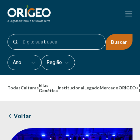
Buscar
Ano
Região
Ellas
Todas
Culturas
Institucional
Legado
Mercado
ORÍGEO+
Genética
Voltar