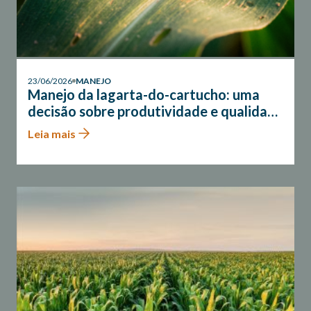
23/06/2026
MANEJO
Manejo da lagarta-do-cartucho: uma
decisão sobre produtividade e qualidade
do milho
Leia mais