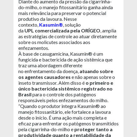
Diante do aumento da pressão da cigarrinha-
do-milho, o manejo fitossanitário ganha ainda
mais relevância para preservar o potencial
produtivo da lavoura. Nesse
contexto,
Kasumin®
, solução
da
UPL
comercializada pela ORÍGEO
, amplia
as estratégias de controle ao atuar diretamente
sobre os molicutes associados aos
enfezamentos.
À base de casugamicina, Kasumin® é um
fungicida e bactericida de ação sistêmica que
traz uma abordagem diferente
no enfrentamento da doença,
atuando sobre
os agentes causadores
e não apenas sobre o
inseto transmissor. Além disso é
o primeiro e
único bactericida sistêmico registrado no
Brasil
para o controle dos patógenos
responsáveis pelos enfezamentos do milho.
“Quando o produtor integra Kasumin® ao
manejo fitossanitário, ele fortalece a lavoura
desde o início. É uma ação mais completa e
eficaz para enfrentar os patógenos transmitidos
pela cigarrinha-do-milho e
proteger tanto a
produtividade quanto a rentabilidade da