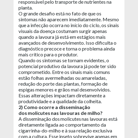
responsável pelo transporte de nutrientes na
planta.
O grande desafio está no fato de que os
sintomas não aparecem imediatamente. Mesmo
que a infecção ocorra no início do ciclo, os sinais
visuais da doença costumam surgir apenas
quando a lavoura já está em estágios mais
avançados de desenvolvimento. Isso dificulta o
diagnóstico precoce e torna o problema ainda
mais crítico para o produtor.
Quando os sintomas se tornam evidentes, o
potencial produtivo da lavoura já pode ter sido
comprometido. Entre os sinais mais comuns
estão folhas avermelhadas ou amareladas,
redução do porte das plantas, formação de
espigas menores e grãos mal desenvolvidos.
Essas alterações impactam diretamente a
produtividade e a qualidade da colheita.
2) Como ocorre a disseminação
dos molicutes nas lavouras de milho?
A disseminação dos molicutes nas lavouras está
diretamente ligada ao comportamento da
cigarrinha-do-milho e à sua relação exclusiva
com a cultura. Esse inseto sobrevive apenas em