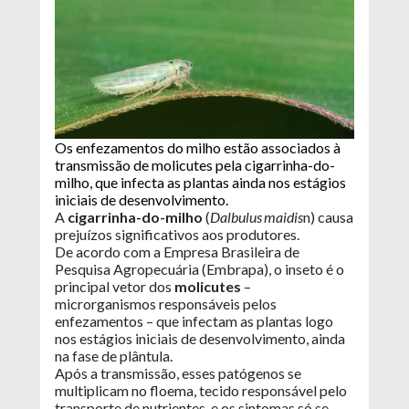
Os enfezamentos do milho estão associados à
transmissão de molicutes pela cigarrinha-do-
milho, que infecta as plantas ainda nos estágios
iniciais de desenvolvimento.
A
cigarrinha-do-milho
(
Dalbulus maidis
n) causa
prejuízos significativos aos produtores.
De acordo com a Empresa Brasileira de
Pesquisa Agropecuária (Embrapa), o inseto é o
principal vetor dos
molicutes
–
microrganismos responsáveis pelos
enfezamentos – que infectam as plantas logo
nos estágios iniciais de desenvolvimento, ainda
na fase de plântula.
Após a transmissão, esses patógenos se
multiplicam no floema, tecido responsável pelo
transporte de nutrientes, e os sintomas só se