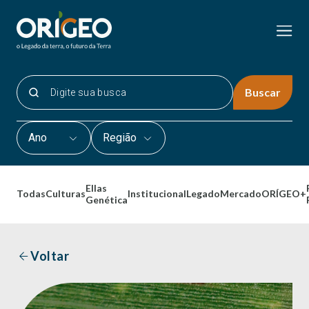
Buscar
Ano
Região
Ellas
Todas
Culturas
Institucional
Legado
Mercado
ORÍGEO+
Genética
Voltar