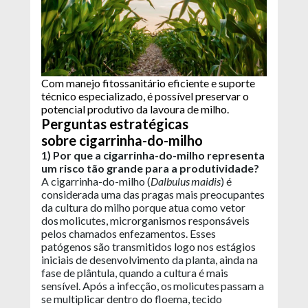
Com manejo fitossanitário eficiente e suporte
técnico especializado, é possível preservar o
potencial produtivo da lavoura de milho.
Perguntas estratégicas
sobre cigarrinha-do-milho
1) Por que a cigarrinha-do-milho representa
um risco tão grande para a produtividade?
A cigarrinha-do-milho (
Dalbulus maidis
) é
considerada uma das pragas mais preocupantes
da cultura do milho porque atua como vetor
dos molicutes, microrganismos responsáveis
pelos chamados enfezamentos. Esses
patógenos são transmitidos logo nos estágios
iniciais de desenvolvimento da planta, ainda na
fase de plântula, quando a cultura é mais
sensível. Após a infecção, os molicutes passam a
se multiplicar dentro do floema, tecido