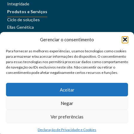
Integridade
Produtos e Serviços
Ciclo de soluções
Ellas Genética
Sustentabilidade
Gerenciar o consentimento
Conteúdos
Imprensa
Para fornecer as melhores experiências, usamos tecnologias como cookies
Carreiras
para armazenar e/ou acessar informações do dispositivo. O consentimento
ORÍGEO+
para essas tecnologias nos permitirá processar dados como comportamento
de navegação ou IDs exclusivos neste site. Não consentir ou retirar o
consentimento pode afetar negativamente certos recursos e funções.
Portal do Cliente
Fale Conosco
Aceitar
Siga as nossas redes sociais
Negar
orígeo@2024 - Todos os direitos reservados
Ver preferências
Declaração de Privacidade e Cookies