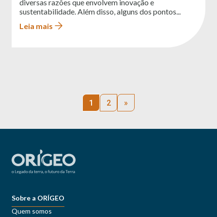
diversas razões que envolvem inovação e
sustentabilidade. Além disso, alguns dos pontos...
Leia mais
Paginação
1
2
»
de
posts
Sobre a ORÍGEO
Quem somos