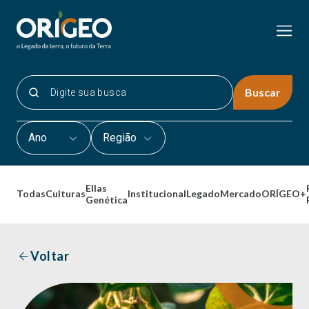
Buscar
Ano
Região
Ellas
Todas
Culturas
Institucional
Legado
Mercado
ORÍGEO+
Genética
Voltar