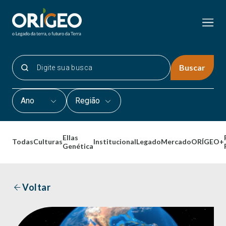
Buscar
Ano
Região
Ellas
Todas
Culturas
Institucional
Legado
Mercado
ORÍGEO+
Genética
Voltar