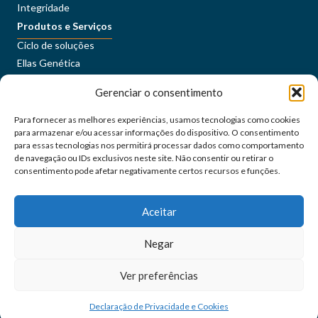
Integridade
Produtos e Serviços
Ciclo de soluções
Ellas Genética
Sustentabilidade
Gerenciar o consentimento
Conteúdos
Imprensa
Para fornecer as melhores experiências, usamos tecnologias como cookies
Carreiras
para armazenar e/ou acessar informações do dispositivo. O consentimento
ORÍGEO+
para essas tecnologias nos permitirá processar dados como comportamento
de navegação ou IDs exclusivos neste site. Não consentir ou retirar o
consentimento pode afetar negativamente certos recursos e funções.
Portal do Cliente
Fale Conosco
Aceitar
Siga as nossas redes sociais
Negar
orígeo@2024 - Todos os direitos reservados
Ver preferências
Declaração de Privacidade e Cookies