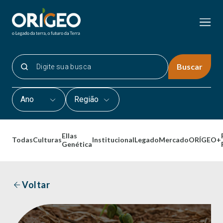
Buscar
Ano
Região
Ellas
Todas
Culturas
Institucional
Legado
Mercado
ORÍGEO+
Genética
Voltar